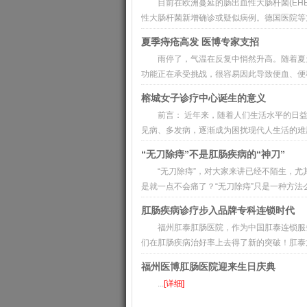
目前在欧洲蔓延的肠出血性大肠杆菌(EH
性大肠杆菌新增确诊或疑似病例。德国医院等方
夏季痔疮高发 医博专家支招
雨停了，气温在反复中悄然升高。随着夏
功能正在承受挑战，很容易因此导致便血、便秘
榕城女子诊疗中心诞生的意义
前言： 近年来，随着人们生活水平的日
见病、多发病，逐渐成为困扰现代人生活的难题
“无刀除痔”不是肛肠疾病的“神刀”
“无刀除痔”，对大家来讲已经不陌生，尤其
是就一点不会痛了？“无刀除痔”只是一种方法么？ 
肛肠疾病诊疗步入品牌专科连锁时代
福州肛泰肛肠医院，作为中国肛泰连锁服
们在肛肠疾病治好率上去得了新的突破！肛泰方法
福州医博肛肠医院迎来生日庆典
...
[详细]