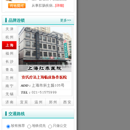
从事肛肠疾病...
[详细]
品牌连锁
更多>>
天 津
杭 州
上 海
福 州
长 沙
青 岛
兰 州
南 宁
无 锡
济 南
宜 宾
温 州
郑 州
西 安
交通路线
较有推荐
地铁优先
只做公交