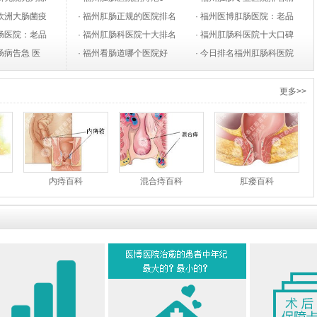
法推广会
】欧洲大肠菌疫
05-
月“口碑榜”
· 福州肛肠正规的医院排名
09-26
选
· 福州医博肛肠医院：老品
09-25
千人感染
肛肠医院：老品
06-
榜
· 福州肛肠科医院十大排名
09-22
牌肛肠，做百姓口碑医院
· 福州肛肠科医院十大口碑
姓口碑医院
肠病告急 医
09-20
· 福州看肠道哪个医院好
09-21
排行
· 今日排名福州肛肠科医院
09-19
-28
09-17
新榜单
09-15
更多>>
内痔百科
混合痔百科
肛瘘百科