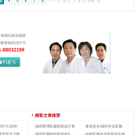
3
4
5
6
7
8
下一页
末页
共
8
页
106
条
咨询我们的在线医
您较有效的治疗方
1-88032199
精彩文章推荐
佳治疗方法
08-
· 福州医博肛肠医院诊疗更
· 速览排名!福州专业肛肠
病研究院无刀除
规范，服务更温暖
· 福州肛肠医院割痔疮9
10-08
医院排名top3
· 福州肛肠专业医院排名精
10-05