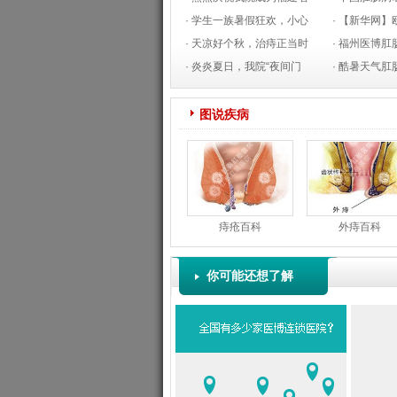
医保定点医疗机构
· 学生一族暑假狂欢，小心
01-23
痔创口微小方
· 【新华网
肛肠病偷袭
· 天凉好个秋，治痔正当时
06-25
05
情：数十人死
· 福州医博
09-03
· 炎炎夏日，我院“夜间门
08
牌肛肠，做百
· 酷暑天气肛
诊”为有“痔”者解忧
06-01
09-21
博方法解围
07
图说疾病
痔疮百科
外痔百科
你可能还想了解