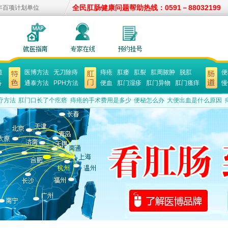
全民肛肠健康问题帮助热线：0591－88032199
年百项计划单位
道
医博方法
无刀除痔
痔疮
肛瘘
肛裂
肛周脓肿
脱肛
便
备
通泰方法
PPH方法
便血
肛门湿疹
肛门异物
肛门瘙痒
慢
疗方法
肛门口长了个疙瘩
痔疮的手术费用是多少
便秘怎么办
大便出血是什么原因