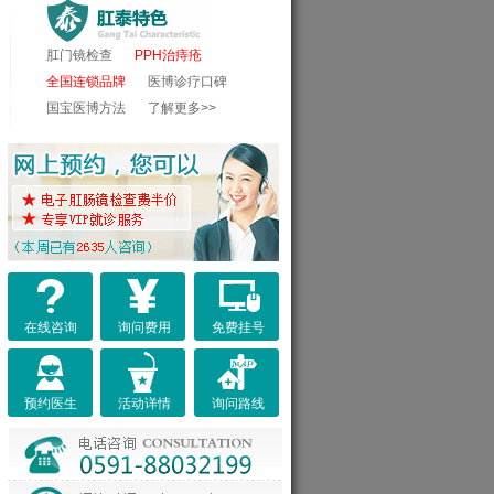
肛门镜检查
PPH治痔疮
全国连锁品牌
医博诊疗口碑
国宝医博方法
了解更多>>
在线咨询
询问费用
免费挂号
预约医生
活动详情
询问路线