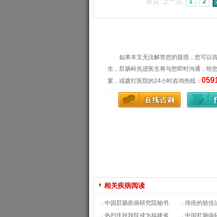
首页
上一页
1
2
如果本文无法解答您的疑惑，您可以
生，肛肠科先进医生将与您即时沟通，给
059
案，或拨打医院的24小时咨询热线：
相关疾病阅读
· 中国肛肠疾病研究院秘书
· 痔疮的较
田建利到医博考察
· 热烈庆祝我院成为福建省
04-07
27
· 中国肛肠