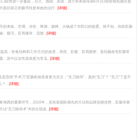
EC)疫情进一步蔓延，芬兰、德国、英国、波兰和美国等国6月3日纷纷报告肠出血
面目前正积极寻找更有效的治疗...
[详细]
天的来临，空调、冷饮、啤酒、烧烤、火锅成了市民们的较爱。殊不知，你的肛肠
、腹泻、肛周瘙痒、流脓...
[详细]
益提高，饮食结构和工作方式的改变，痔疮、肛瘘、肛周脓肿、直结肠炎等肛肠常
，其中以女性发病更为常见...
[详细]
是恐惧“手术刀”肛肠疾病患者更为关注：“无刀除痔”，真的“无刀”？ “无刀”了是不
...
[详细]
务海西的重要环节，2010年，其依靠国际领先的方法和品牌连锁优势，肛肠专家
“无刀除痔术”术的出现成...
[详细]