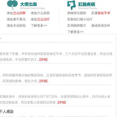
便血
怎么回事
便血什么原因
肿物突出困扰
肛瘘
较佳手术
便血要不要治
便血
怎么治疗
肛裂创口微小治疗
便血专业医院
了解更多>>
肛周脓肿图片
肠道疾病百科
了解更多>>
>
竟并发了肛瘘，半年前在福州某医院做完手术，三个月后不仅肛瘘反复，而且出现
感焦虑，不仅把繁忙的工...
[详细]
，同时病菌和微生物的繁殖加快，正是肛肠疾病的高发季节。据福州肛泰医院的李
容易感到疲倦，抵抗力也...
[详细]
肠疾病中，痔疮的发病率占到了87.25%，在接受调查的人群中，18.5%的人有
人出现过脓血便，而且多数人曾感到过排便...
[详细]
千人感染