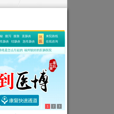
秘
腹泻
腹胀
直肠炎
来院路线
性肠炎
结肠炎
急性肠炎
在线咨询
痔疮是怎么引起的
福州较好的肛肠医院
1
2
3