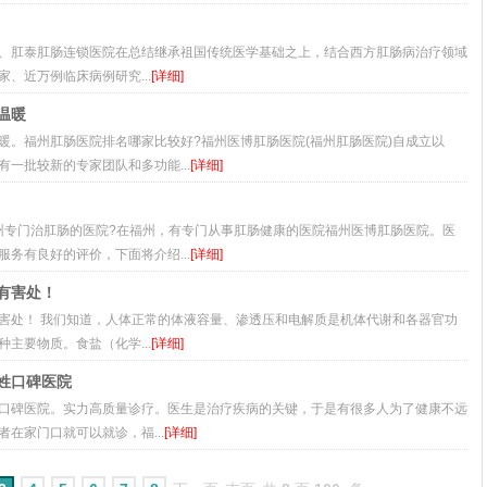
究院、肛泰肛肠连锁医院在总结继承祖国传统医学基础之上，结合西方肛肠病治疗领域
、近万例临床病例研究...
[详细]
温暖
暖。福州肛肠医院排名哪家比较好?福州医博肛肠医院(福州肛肠医院)自成立以
一批较新的专家团队和多功能...
[详细]
:福州专门治肛肠的医院?在福州，有专门从事肛肠健康的医院福州医博肛肠医院。医
务有良好的评价，下面将介绍...
[详细]
有害处！
害处！ 我们知道，人体正常的体液容量、渗透压和电解质是机体代谢和各器官功
主要物质。食盐（化学...
[详细]
姓口碑医院
口碑医院。实力高质量诊疗。医生是治疗疾病的关键，于是有很多人为了健康不远
在家门口就可以就诊，福...
[详细]