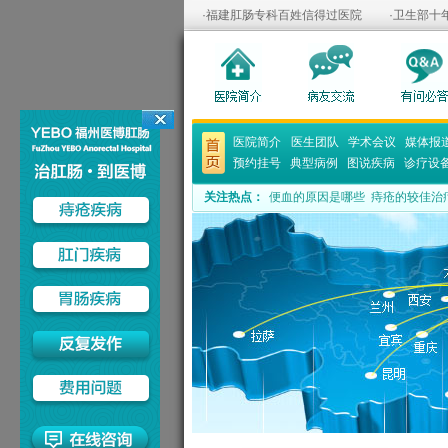
·福建肛肠专科百姓信得过医院 ·卫生部十
医院简介
医生团队
学术会议
媒体报
预约挂号
典型病例
图说疾病
诊疗设
关注热点：
便血的原因是哪些
痔疮的较佳治