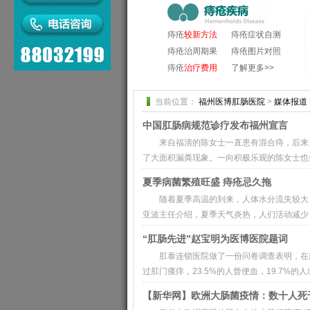
痔疮
较新方法
痔疮症状自测
痔疮治周期果
痔疮图片对照
痔疮
治疗费用
了解更多>>
当前位置：
福州医博肛肠医院
>
媒体报道
中国肛肠病规范诊疗发布福州宣言
来自福清的陈女士一直患有混合痔，后来
了大面积漏粪现象。一向积极乐观的陈女士也倍
夏季病菌繁殖旺盛 痔疮忌久拖
随着夏季高温的到来，人体水分流失较大
亚波主任介绍，夏季天气炎热，人们活动减少，
“肛肠先进”赵宝明为医博医院题词
肛泰连锁医院做了一份问卷调查表明，在肛
过肛门瘙痒，23.5%的人曾便血，19.7%的
【新华网】欧洲大肠菌疫情：数十人死